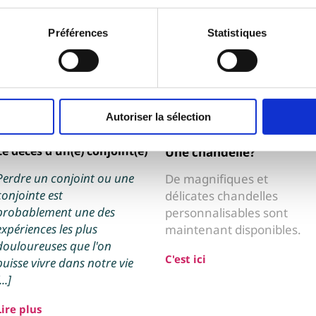
Préférences
Statistiques
Autoriser la sélection
Le décès d'un(e) conjoint(e)
Une chandelle?
Perdre un conjoint ou une
De
magnifiques et
conjointe est
délicates chandelles
probablement une des
personnalisables sont
expériences les plus
maintenant disponibles.
douloureuses que l'on
C
'est ici
puisse vivre dans notre vie
...]
Lire plus