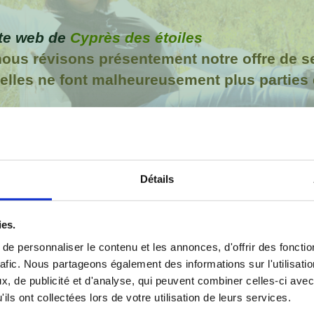
ite web de
Cyprès des étoiles
nous révisons présentement notre offre de s
elles ne font malheureusement plus parties 
propos
Nos services
Nous join
Détails
Écrivez-moi !
ies.
e personnaliser le contenu et les annonces, d'offrir des fonctio
rafic. Nous partageons également des informations sur l'utilisati
, de publicité et d'analyse, qui peuvent combiner celles-ci avec
ils ont collectées lors de votre utilisation de leurs services.