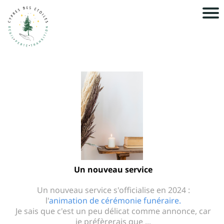
A
c
ei
À
pr
o
os
Un nouveau service
N
Un nouveau service s'officialise en 2024 :
o
l'
animation de cérémonie funéraire.
s
Je sais que c'est un peu délicat comme annonce, car
je préfèrerais que ...
s