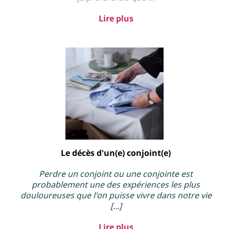
e
Lire plus
r
vi
c
e
s
R
se
Le décès d'un(e) conjoint(e)
va
Perdre un conjoint ou une conjointe est
io
probablement une des expériences les plus
e
douloureuses que l'on puisse vivre dans notre vie
[...]
li
n
Lire plus