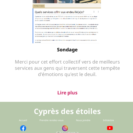
ti
n
Sondage
Merci pour cet effort collectif vers de meilleurs
services aux gens qui traversent cette tempête
d'émotions qu'est le deuil.
Lire plus
Cyprès des étoiles
Accueil
Prendre rendez-vous
Nous joindre
Infolettre
© 2020 Systeme.io