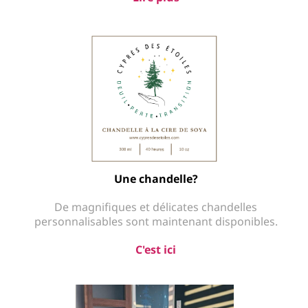
N
u
jo
n
re
A
Une chandelle?
h
De
magnifiques et délicates chandelles
te
personnalisables sont maintenant disponibles.
u
C
'est ici
e
fo
m